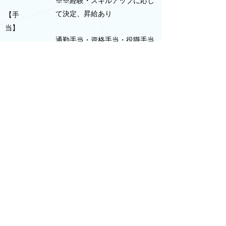
※※経験・スキルアップに応じ
て決定、昇給あり
【手
当】
通勤手当・資格手当・役職手当
作業着支給
有給休暇・慶弔休暇あり
※※※採用に関するお問い合わせは電話・メ
ールにて随時受け付けております。※※※
メールの場合はタイトルに「面接希望」と入
力後、返信先の連絡先を明記してください
総合建設コンサルタント
株式会社 八光コンサルタント
〒038-0031 青森市大字三内字丸山394-106
TEL
017-761-1577
FAX
017-761-1579